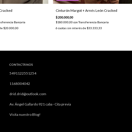
Cinturón Margot + Arnés León Cracked
 Cracked
$200.000,00
$180.000,00
con
Transferencia Bancaria
nsferencia Bancaria
6
cuotas sin interés de
$33.333,33
 de
$20.000,00
CONTACTÁNOS
5491122551254
1168004042
drid.drid@outlook.com
Av. Ángel Gallardo 921 caba · Cita previa
Visita nuestro Blog!