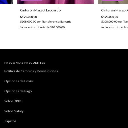
Cinturón Margot
Cinturón Margot Leopardo
$120.000,00
$120.000,00
$108.000,00
con
Tra
$108.000,00
con
Transferencia Bancaria
6
cuotas sin interés
6
cuotas sin interés de
$20.000,00
PREGUNTAS FRECUENTES
Política de Cambios y Devoluciones
Opciones de Envío
Opciones de Pago
Sobre DRID
Sobre Nataly
Zapatos