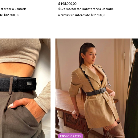
$195.000,00
nsferencia Bancaria
$175.500,00
con
Transferencia Bancaria
 de
$32.500,00
6
cuotas sin interés de
$32.500,00
ENVÍO GRATIS