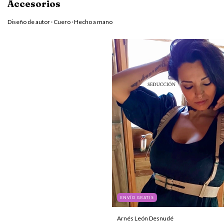
Accesorios
Diseño de autor · Cuero · Hecho a mano
ENVÍO GRATIS
Arnés León Desnudé