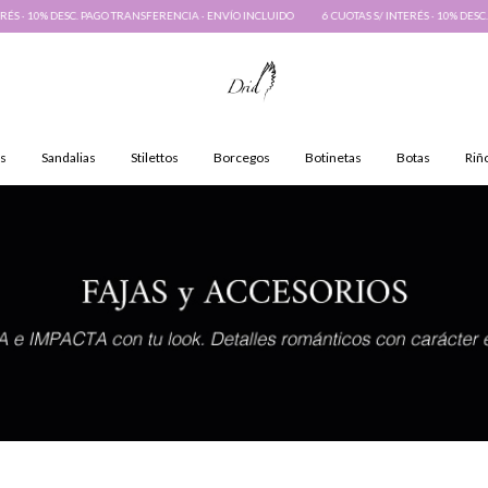
GO TRANSFERENCIA · ENVÍO INCLUIDO
6 CUOTAS S/ INTERÉS · 10% DESC. PAGO TRANSFERENC
s
Sandalias
Stilettos
Borcegos
Botinetas
Botas
Riñ