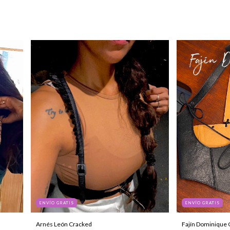
ENVÍO GRATIS
ENVÍO GRATIS
Arnés León Cracked
Fajín Dominique 