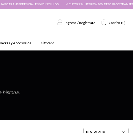
IA · ENVÍO INCLUIDO
6 CUOTAS S/ INTERÉS · 10% DESC. PAGO TRANSFERENCIA · ENVÍO IN
Ingresá
/
Registráte
Carrito
(
0
)
oneras y Accesorios
Gift card