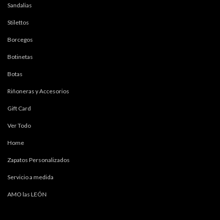
Sandalias
Stilettos
Borcegos
Botinetas
Botas
Riñoneras y Accesorios
Gift Card
Ver Todo
Home
Zapatos Personalizados
Servicio a medida
AMO las LEÓN