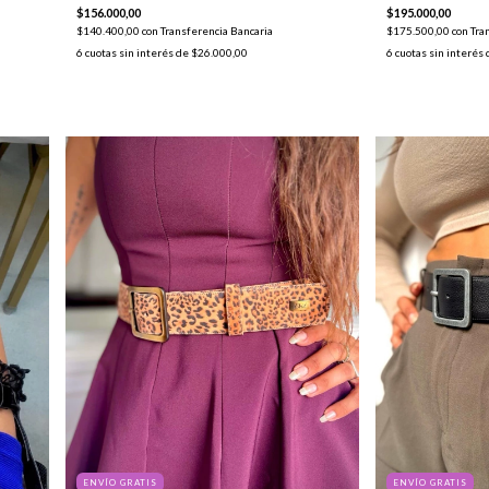
$156.000,00
$195.000,00
$140.400,00
con
Transferencia Bancaria
$175.500,00
con
Tra
6
cuotas sin interés de
$26.000,00
6
cuotas sin interés
ENVÍO GRATIS
ENVÍO GRATIS