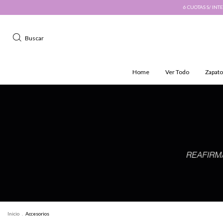
6 CUOTAS S/ INTERÉS · 10% DESC. PA
Buscar
Home
Ver Todo
Zapato
Inicio
.
Accesorios