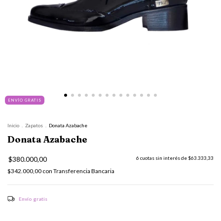
ENVÍO GRATIS
Inicio
.
Zapatos
.
Donata Azabache
Donata Azabache
$380.000,00
6
cuotas sin interés de
$63.333,33
$342.000,00
con
Transferencia Bancaria
Envío gratis