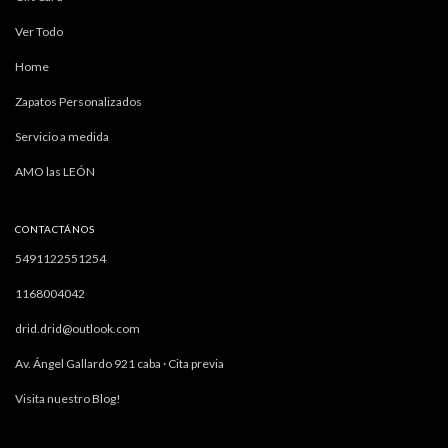
Ver Todo
Home
Zapatos Personalizados
Servicio a medida
AMO las LEÓN
CONTACTÁNOS
5491122551254
1168004042
drid.drid@outlook.com
Av. Ángel Gallardo 921 caba · Cita previa
Visita nuestro Blog!