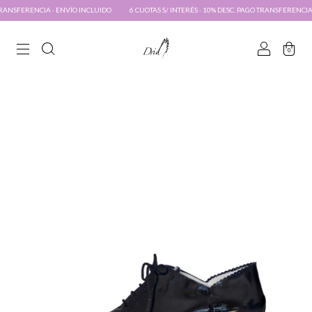
O INCLUIDO
6 CUOTAS S/ INTERÉS · 10% DESC. PAGO TRANSFERENCIA · ENVÍO INCLUIDO
0