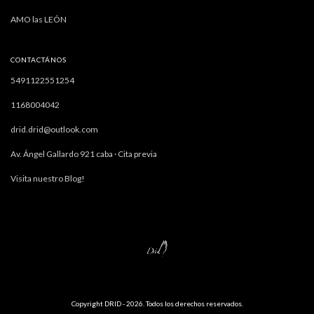
AMO las LEÓN
CONTACTÁNOS
5491122551254
1168004042
drid.drid@outlook.com
Av. Ángel Gallardo 921 caba · Cita previa
Visita nuestro Blog!
Copyright DRID - 2026. Todos los derechos reservados.