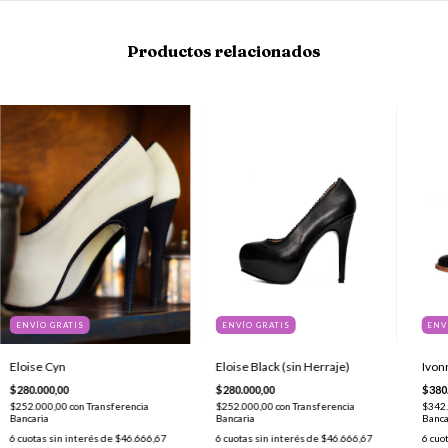
Productos relacionados
ENVÍO GRATIS
ENVÍO GRATIS
ENV
Eloise Cyn
Eloise Black (sin Herraje)
Ivonn
$280.000,00
$280.000,00
$380
$252.000,00
con
Transferencia
$252.000,00
con
Transferencia
$342
Bancaria
Bancaria
Banca
6
cuotas sin interés de
$46.666,67
6
cuotas sin interés de
$46.666,67
6
cuot