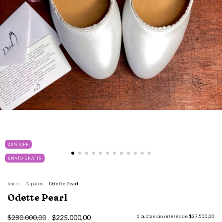
20
%
OFF
ENVÍO GRATIS
Inicio
.
Zapatos
.
Odette Pearl
Odette Pearl
$280.000,00
$225.000,00
6
cuotas sin interés de
$37.500,00