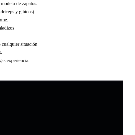
e modelo de zapatos.
ádriceps y glúteos)
irme.
aladizos
 cualquier situación.
s.
as experiencia.