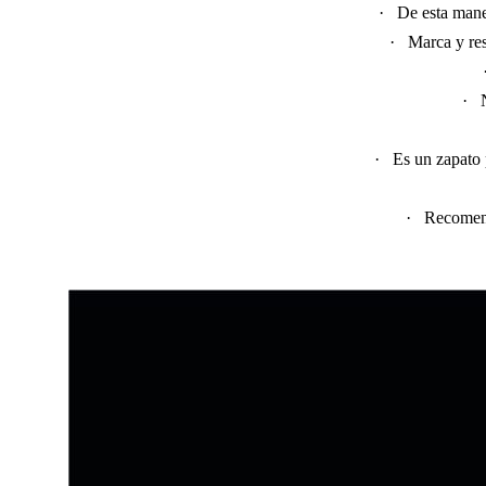
·
De esta mane
·
Marca y res
·
·
Es un zapato p
·
Recomend