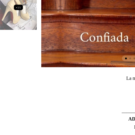
+11
La m
_____
AD