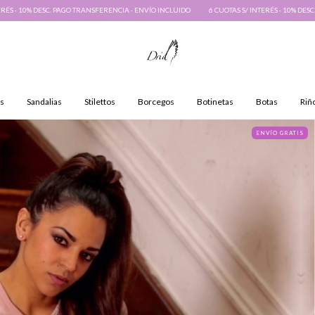
ANSFERENCIA · ENVÍO INCLUIDO
6 CUOTAS S/ INTERÉS · 10% DESC. PAGO TRANSFERENCIA · 
s
Sandalias
Stilettos
Borcegos
Botinetas
Botas
Riñ
ENVÍO GRATIS