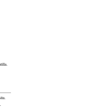
illa.
______
ita.
.