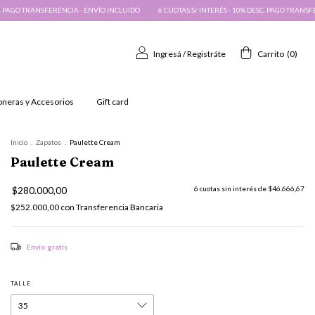
ENVÍO INCLUIDO
6 CUOTAS S/ INTERÉS · 10% DESC. PAGO TRANSFERENCIA · ENVÍO INCLUID
Ingresá
/
Registráte
Carrito
(
0
)
oneras y Accesorios
Gift card
Inicio
.
Zapatos
.
Paulette Cream
Paulette Cream
$280.000,00
6
cuotas sin interés de
$46.666,67
$252.000,00
con
Transferencia Bancaria
Envío gratis
TALLE