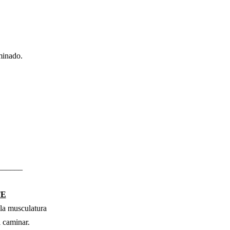
minado.
______
TE
 la musculatura
l caminar.