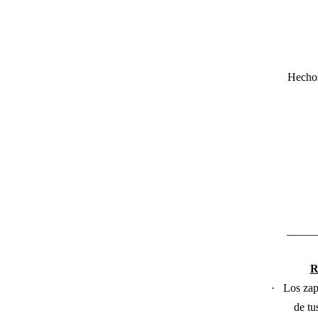
Hechos
_____
R
·
Los zap
de tu