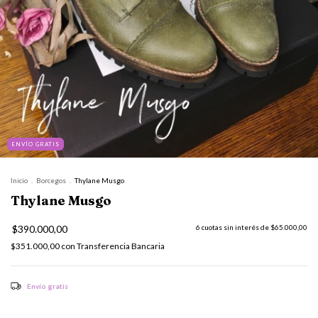
ENVÍO GRATIS
Inicio
.
Borcegos
.
Thylane Musgo
Thylane Musgo
$390.000,00
6
cuotas sin interés de
$65.000,00
$351.000,00
con
Transferencia Bancaria
Envío gratis