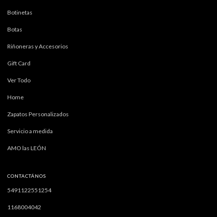
Botinetas
Botas
Riñoneras y Accesorios
Gift Card
Ver Todo
Home
Zapatos Personalizados
Servicio a medida
AMO las LEÓN
CONTACTÁNOS
5491122551254
1168004042