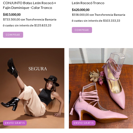
León Rococó Tronco
CONJUNTO Botas León Rococó +
Fajín Dominique · Color Tronco
$620.000,00
$815.000,00
$558.000,00
con
Transferencia Bancaria
$733.500,00
con
Transferencia Bancaria
6
cuotas sin interés de
$103.333,33
6
cuotas sin interés de
$135.833,33
COMPRAR
COMPRAR
ENVÍO GRATIS
ENVÍO GRATIS