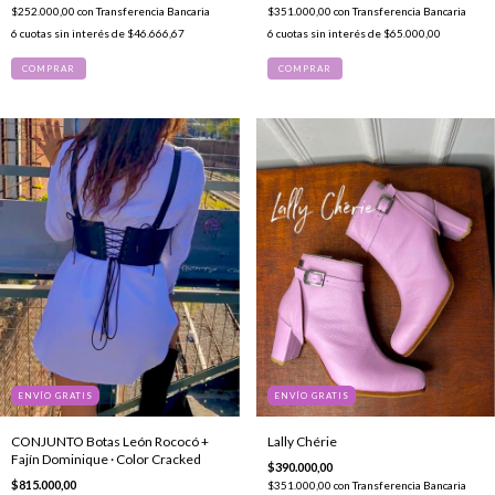
$252.000,00
con
Transferencia Bancaria
$351.000,00
con
Transferencia Bancaria
6
cuotas sin interés de
$46.666,67
6
cuotas sin interés de
$65.000,00
COMPRAR
COMPRAR
ENVÍO GRATIS
ENVÍO GRATIS
CONJUNTO Botas León Rococó +
Lally Chérie
Fajín Dominique · Color Cracked
$390.000,00
$815.000,00
$351.000,00
con
Transferencia Bancaria