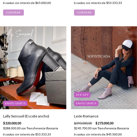
6
cuotas sin interés de
$65.000,00
6
cuotas sin interés de
$53.333,33
COMPRAR
COMPRAR
30
%
OFF
ENVÍO GRATIS
ENVÍO GRATIS
Lally Sensuel (Escote ancho)
León Romance
$320.000,00
$390.000,00
$273.000,00
$288.000,00
con
Transferencia Bancaria
$245.700,00
con
Transferencia Bancaria
6
cuotas sin interés de
$53.333,33
6
cuotas sin interés de
$45.500,00