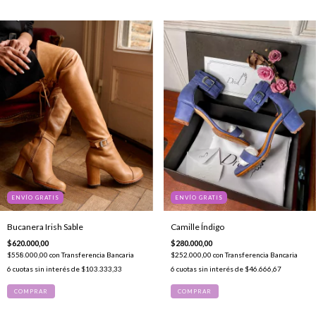
ENVÍO GRATIS
ENVÍO GRATIS
Bucanera Irish Sable
Camille Índigo
$620.000,00
$280.000,00
$558.000,00
con
Transferencia Bancaria
$252.000,00
con
Transferencia Bancaria
6
cuotas sin interés de
$103.333,33
6
cuotas sin interés de
$46.666,67
COMPRAR
COMPRAR