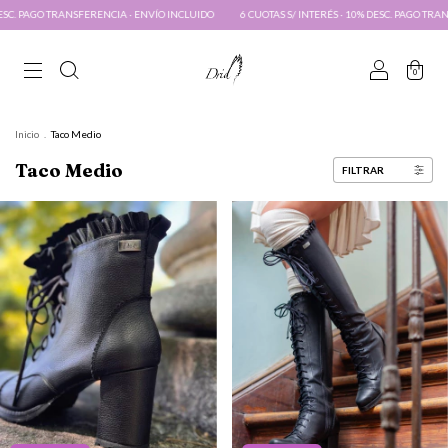
ENVÍO INCLUIDO
6 CUOTAS S/ INTERÉS · 10% DESC. PAGO TRANSFERENCIA · ENVÍO INCLUID
0
Inicio
.
Taco Medio
Taco Medio
FILTRAR