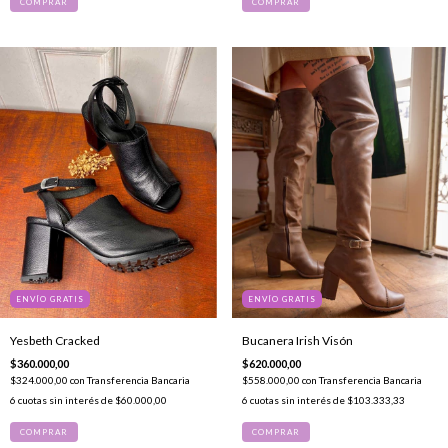
COMPRAR
COMPRAR
ENVÍO GRATIS
ENVÍO GRATIS
Bucanera Irish Visón
Yesbeth Cracked
$620.000,00
$360.000,00
$558.000,00
con
Transferencia Bancaria
$324.000,00
con
Transferencia Bancaria
6
cuotas sin interés de
$103.333,33
6
cuotas sin interés de
$60.000,00
COMPRAR
COMPRAR