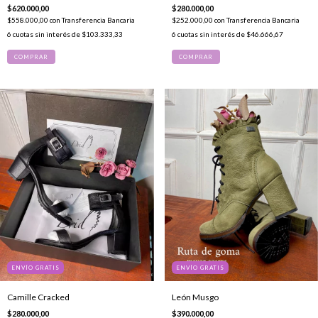
$620.000,00
$280.000,00
$558.000,00
con
Transferencia Bancaria
$252.000,00
con
Transferencia Bancaria
6
cuotas sin interés de
$103.333,33
6
cuotas sin interés de
$46.666,67
COMPRAR
COMPRAR
ENVÍO GRATIS
ENVÍO GRATIS
Camille Cracked
León Musgo
$280.000,00
$390.000,00