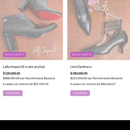
ENVÍO GRATIS
ENVÍO GRATIS
Liné Darkness
Lally Impact (Escote ancho)
$280.000,00
$320.000,00
$252.000,00
con
Transferencia Bancaria
$288.000,00
con
Transferencia Bancaria
6
cuotas sin interés de
$46.666,67
6
cuotas sin interés de
$53.333,33
COMPRAR
COMPRAR