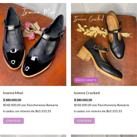
ENVÍO GRATIS
Ivonne Mixé
Ivonne Cracked
$380.000,00
$380.000,00
$342.000,00
con
Transferencia Bancaria
$342.000,00
con
Transferencia Bancaria
6
cuotas sin interés de
$63.333,33
6
cuotas sin interés de
$63.333,33
COMPRAR
COMPRAR