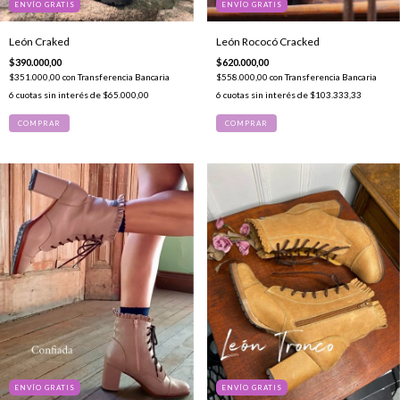
ENVÍO GRATIS
ENVÍO GRATIS
León Craked
León Rococó Cracked
$390.000,00
$620.000,00
$351.000,00
con
Transferencia Bancaria
$558.000,00
con
Transferencia Bancaria
6
cuotas sin interés de
$65.000,00
6
cuotas sin interés de
$103.333,33
COMPRAR
COMPRAR
ENVÍO GRATIS
ENVÍO GRATIS