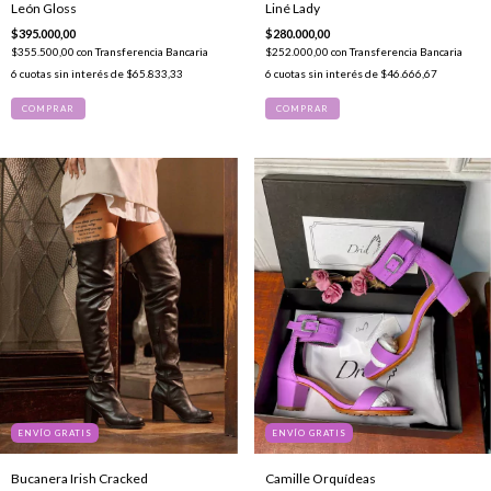
León Gloss
Liné Lady
$395.000,00
$280.000,00
$355.500,00
con
Transferencia Bancaria
$252.000,00
con
Transferencia Bancaria
6
cuotas sin interés de
$65.833,33
6
cuotas sin interés de
$46.666,67
COMPRAR
COMPRAR
ENVÍO GRATIS
ENVÍO GRATIS
Bucanera Irish Cracked
Camille Orquídeas