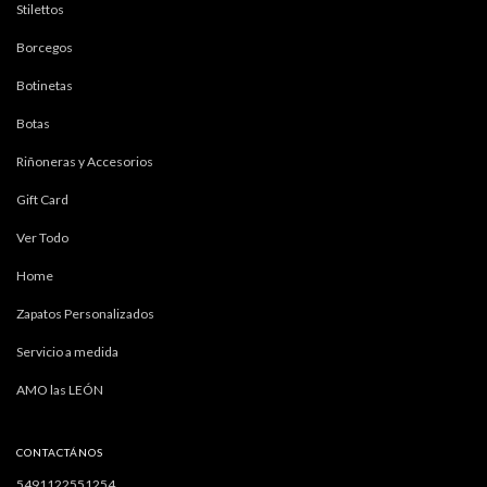
Stilettos
Borcegos
Botinetas
Botas
Riñoneras y Accesorios
Gift Card
Ver Todo
Home
Zapatos Personalizados
Servicio a medida
AMO las LEÓN
CONTACTÁNOS
5491122551254