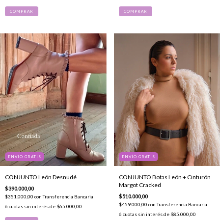
COMPRAR
COMPRAR
ENVÍO GRATIS
ENVÍO GRATIS
CONJUNTO León Desnudé
CONJUNTO Botas León + Cinturón
Margot Cracked
$390.000,00
$510.000,00
$351.000,00
con
Transferencia Bancaria
$459.000,00
con
Transferencia Bancaria
6
cuotas sin interés de
$65.000,00
6
cuotas sin interés de
$85.000,00