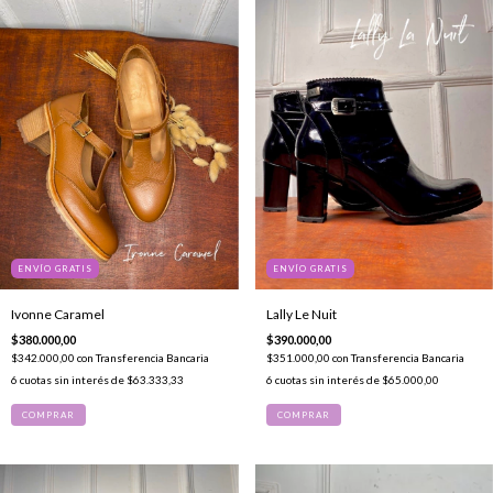
ENVÍO GRATIS
ENVÍO GRATIS
Ivonne Caramel
Lally Le Nuit
$380.000,00
$390.000,00
$342.000,00
con
Transferencia Bancaria
$351.000,00
con
Transferencia Bancaria
6
cuotas sin interés de
$63.333,33
6
cuotas sin interés de
$65.000,00
COMPRAR
COMPRAR